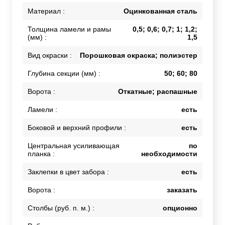
Материал :
Оцинкованная сталь
Толщина ламели и рамы
0,5; 0,6; 0,7; 1; 1,2;
(мм) :
1,5
Вид окраски :
Порошковая окраска; полиэстер
Глубина секции (мм) :
50; 60; 80
Ворота :
Откатные; распашные
Ламели :
есть
Боковой и верхний профили :
есть
Центральная усиливающая
по
планка :
необходимости
Заклепки в цвет забора :
есть
Ворота :
заказать
Столбы (руб. п. м.) :
опционно