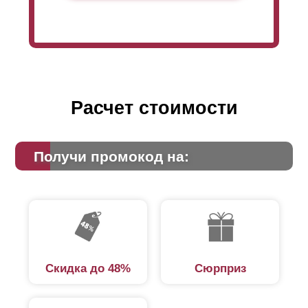
ориентируйтесь на свой вкус и кошелек, а качество
забора при любых вариантах будет одинаково
высоким. Менеджеры помогут вам выбрать и покажут
образцы. Зависимость глубины и высоты следующая:
при глубине секции 50 мм высота
ламели
73 мм, при
глубине секции 60 мм - 87 мм и при глубине секции
80 мм - 105 мм.
Расчет стоимости
Получи промокод на:
Скидка до 48%
Сюрприз