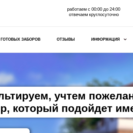
работаем с 00:00 до 24:00
отвечаем круглосуточно
 ГОТОВЫХ ЗАБОРОВ
ОТЗЫВЫ
ИНФОРМАЦИЯ
ВЫБОР ПО МАТЕРИАЛУ
Заборы с кирпичными столбами
Заборы из евроштакетника
горизонтального
льтируем, учтем пожела
Металлические заборы для дачи
Забор жалюзи с кирпичными столбами
р, который подойдет им
Металлические заборы
Металлические ограждения