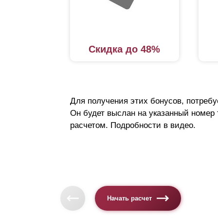
к
п
п
Скидка до 48%
к
ц
Констр
Для получения этих бонусов, потребу
технич
Он будет выслан на указанный номер
обеспе
расчетом. Подробности в видео.
Конст
Основн
профил
Начать расчет
жестко
случае