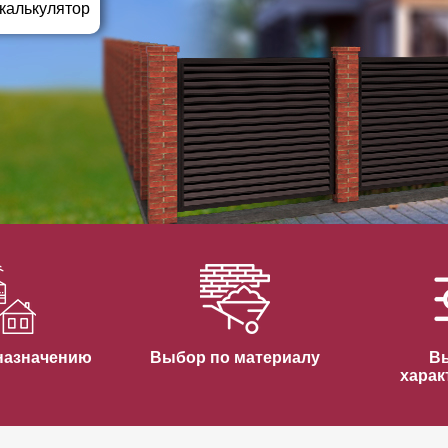
ВЫБОР ПО ХАРАКТЕРИСТИКАМ
 калькулятор
Горизонтальные заборы
Высокие заборы
Красивые, дизайнерские заборы
ВЫБОР ПО СПОСОБУ МОНТАЖА
Заборы под ключ
Готовые заборы
Комплекты заборов-лего "сделай сам"
Быстровозводимые заборы
назначению
Выбор по материалу
В
харак