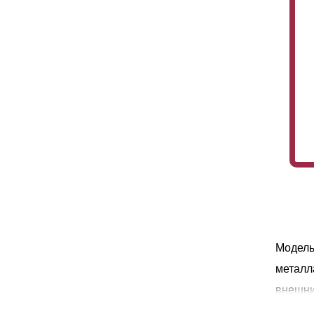
Модель
металл
внешни
высоки