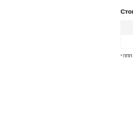
Сто
* ППП