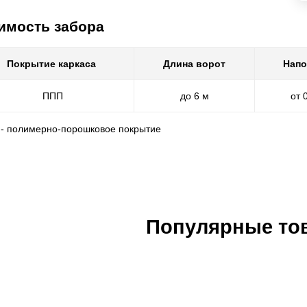
имость забора
Покрытие каркаса
Длина ворот
Напо
ППП
до 6 м
от 
 - полимерно-порошковое покрытие
Популярные то