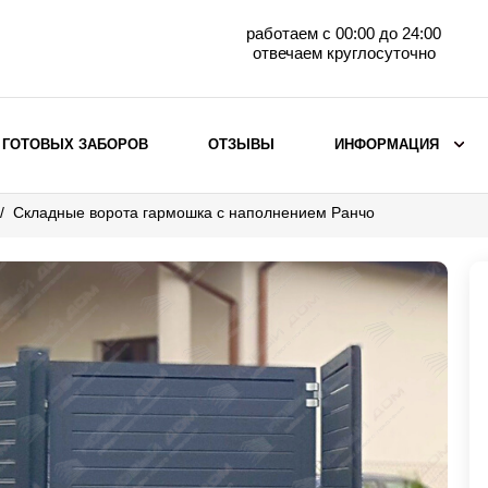
работаем с 00:00 до 24:00
отвечаем круглосуточно
 ГОТОВЫХ ЗАБОРОВ
ОТЗЫВЫ
ИНФОРМАЦИЯ
Складные ворота гармошка с наполнением Ранчо
ВЫБОР ПО МАТЕРИАЛУ
Заборы с кирпичными столбами
Заборы из евроштакетника
горизонтального
Металлические заборы для дачи
Забор жалюзи с кирпичными столбами
Металлические заборы
Металлические ограждения