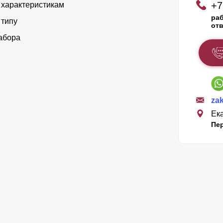
+7
 характеристикам
раб
 типу
отв
абора
za
Ека
Пе