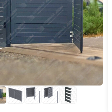
ВЫБОР ПО ХАРАКТЕРИСТИКАМ
Горизонтальные заборы
Высокие заборы
Красивые, дизайнерские заборы
ВЫБОР ПО СПОСОБУ МОНТАЖА
Заборы под ключ
Готовые заборы
Комплекты заборов-лего "сделай сам"
Быстровозводимые заборы