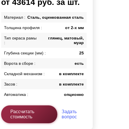
от 43614 руб. за шт.
Калитки
Входные группы
Материал :
Сталь, оцинкованная сталь
Ворота складные гармошка
Толщина профиля :
от 2-х мм
Тип окраса рамы
глянец, матовый,
ВСЕ ДЛЯ ЗАБОРА
:
муар
Панели для забора
Глубина секции (мм) :
25
Ворота в сборе :
есть
Складной механизм :
в комплекте
Засов :
в комплекте
Автоматика :
опционно
Рассчитать
Задать
стоимость
вопрос