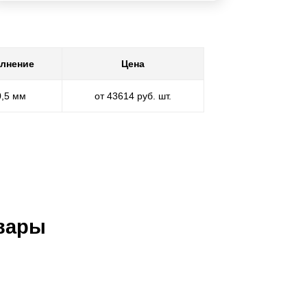
лнение
Цена
0,5 мм
от 43614 руб. шт.
вары