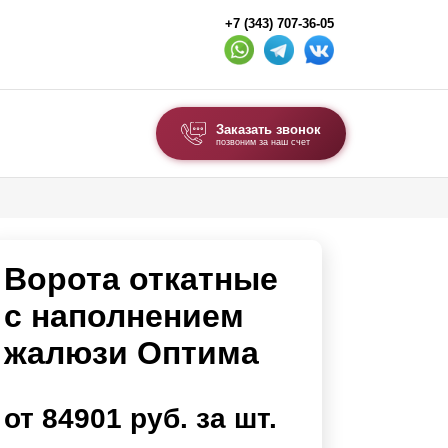
+7 (343) 707-36-05
Заказать звонок
позвоним за наш счет
ВЫБОР ПО ТИПУ
Модульные заборы и ограждения
Ворота откатные
Комбинированные заборы
Секционные заборы
с наполнением
жалюзи Оптима
ВОРОТА И КАЛИТКИ
Ворота откатные
от 84901 руб. за шт.
Ворота распашные
Каркасы ворот