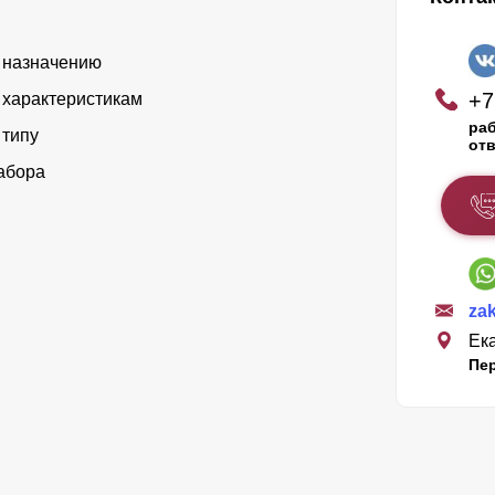
 назначению
+7
 характеристикам
раб
 типу
отв
абора
za
Ека
Пе