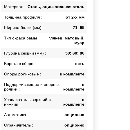
Калитки
Материал :
Сталь, оцинкованная сталь
Входные группы
Толщина профиля :
от 2-х мм
Ворота складные гармошка
Ширина балки (мм) :
71, 95
Тип окраса рамы
глянец, матовый,
ВСЕ ДЛЯ ЗАБОРА
:
муар
Панели для забора
Глубина секции (мм) :
50; 60; 80
Ворота в сборе :
есть
Опоры роликовые :
в комплекте
Поддерживающие и опорные
в
ролики :
комплекте
Улавливатель верхний и
в
нижний :
комплекте
Автоматика :
опционно
Ограничитель :
опционно