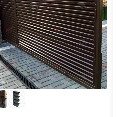
ВЫБОР ПО ХАРАКТЕРИСТИКАМ
Горизонтальные заборы
Высокие заборы
Красивые, дизайнерские заборы
ВЫБОР ПО СПОСОБУ МОНТАЖА
Заборы под ключ
Готовые заборы
Комплекты заборов-лего "сделай сам"
Быстровозводимые заборы