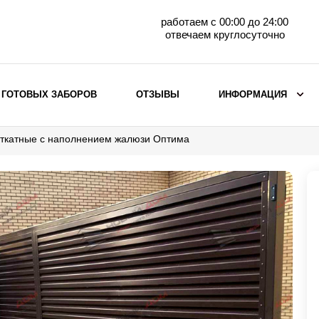
работаем с 00:00 до 24:00
отвечаем круглосуточно
 ГОТОВЫХ ЗАБОРОВ
ОТЗЫВЫ
ИНФОРМАЦИЯ
откатные с наполнением жалюзи Оптима
ВЫБОР ПО МАТЕРИАЛУ
Заборы с кирпичными столбами
Заборы из евроштакетника
горизонтального
Металлические заборы для дачи
Забор жалюзи с кирпичными столбами
Металлические заборы
Металлические ограждения