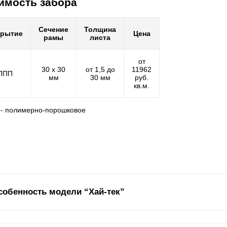
имость забора
Сечение
Толщина
крытие
Цена
рамы
листа
от
30 х 30
от 1,5 до
11962
ППП
мм
30 мм
руб.
кв.м.
 - полимерно-порошковое
собенность модели “Хай-тек”