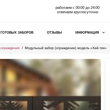
работаем с 00:00 до 24:00
отвечаем круглосуточно
 ГОТОВЫХ ЗАБОРОВ
ОТЗЫВЫ
ИНФОРМАЦИЯ
 ограждения
Модульный забор (ограждение) модель «Хай-тек»
ВЫБОР ПО МАТЕРИАЛУ
Заборы с кирпичными столбами
Заборы из евроштакетника
горизонтального
Металлические заборы для дачи
Забор жалюзи с кирпичными столбами
Металлические заборы
Металлические ограждения