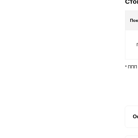
Сто
По
* ППП
О