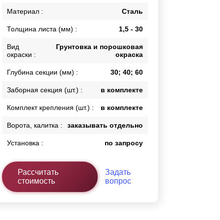
Калитки
Материал :
Сталь
Входные группы
Толщина листа (мм) :
1,5 - 30
Ворота складные гармошка
Вид
Грунтовка и порошковая
окраски :
окраска
ВСЕ ДЛЯ ЗАБОРА
Глубина секции (мм) :
30; 40; 60
Панели для забора
Заборная секция (шт.) :
в комплекте
Комплект крепления (шт.) :
в комплекте
Ворота, калитка :
заказывать отдельно
Установка :
по запросу
Рассчитать
Задать
стоимость
вопрос