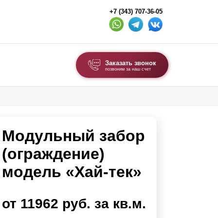
+7 (343) 707-36-05
Заказать звонок
позвоним за наш счет
ВЫБОР ПО ТИПУ
Модульные заборы и ограждения
Модульный забор
Комбинированные заборы
Секционные заборы
(ограждение)
модель «Хай-тек»
ВОРОТА И КАЛИТКИ
Ворота откатные
от 11962 руб. за кв.м.
Ворота распашные
Каркасы ворот