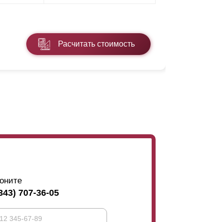
* ПЭ - поли
Расчитать стоимость
Подробнее
оните
343) 707-36-05