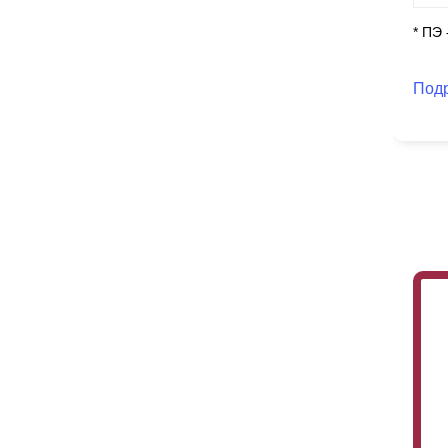
* ПЭ
Под