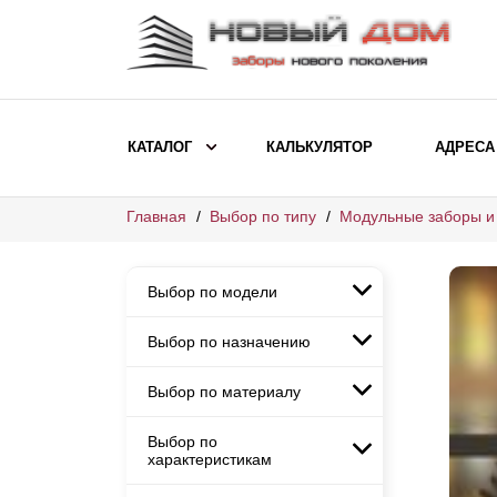
КАТАЛОГ
КАЛЬКУЛЯТОР
АДРЕСА
Главная
Выбор по типу
Модульные заборы и
ВЫБОР ПО МОДЕЛИ
Заборы Ранчо
Выбор по модели
Заборы Хай-тек
Заборы Классика
Выбор по назначению
Заборы Ранчо
Заборы Жалюзи
Заборы Хай-тек
Выбор по материалу
Заборы и ограждения для
Заборы Классика
детских садов
ВЫБОР ПО НАЗНАЧЕНИЮ
Заборы Жалюзи
Выбор по
Заборы с кирпичными столбами
Заборы для дачи
характеристикам
Заборы и ограждения для детских
Заборы из евроштакетника
Элитные заборы для коттеджей
садов