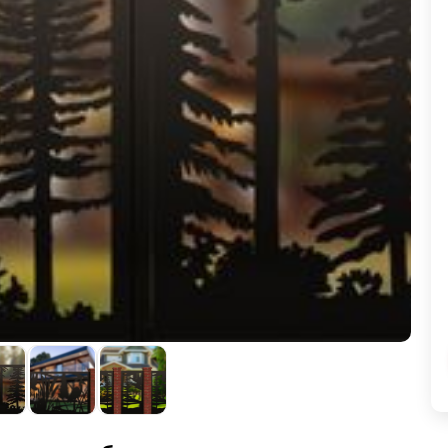
ВЫБОР ПО ХАРАКТЕРИСТИКАМ
Горизонтальные заборы
Высокие заборы
Красивые, дизайнерские заборы
ВЫБОР ПО СПОСОБУ МОНТАЖА
Заборы под ключ
Готовые заборы
Комплекты заборов-лего "сделай сам"
Быстровозводимые заборы