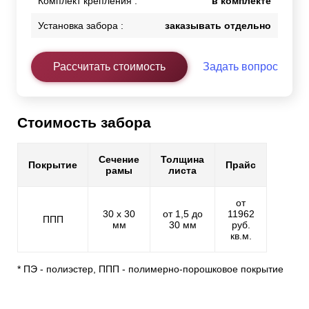
Комплект крепления :
в комплекте
Установка забора :
заказывать отдельно
Рассчитать стоимость
Задать вопрос
Стоимость забора
Сечение
Толщина
Покрытие
Прайс
рамы
листа
от
30 х 30
от 1,5 до
11962
ППП
мм
30 мм
руб.
кв.м.
* ПЭ - полиэстер, ППП - полимерно-порошковое покрытие