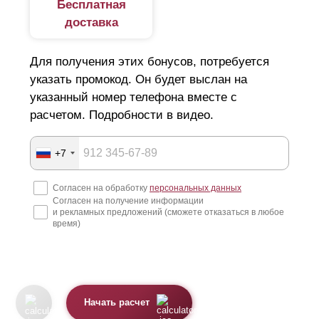
Бесплатная
каждого пролета. Также возможно производство
стальных столбов, выполнение антикоррозийной
доставка
обработки и окрашивание в нужный цвет. Заказчик
получает готовый комплект заборной конструкции со
Для получения этих бонусов, потребуется
столбами.
указать промокод. Он будет выслан на
указанный номер телефона вместе с
расчетом. Подробности в видео.
+7
Согласен на обработку
персональных данных
Согласен на получение информации
и рекламных предложений (сможете отказаться в любое
время)
Начать расчет