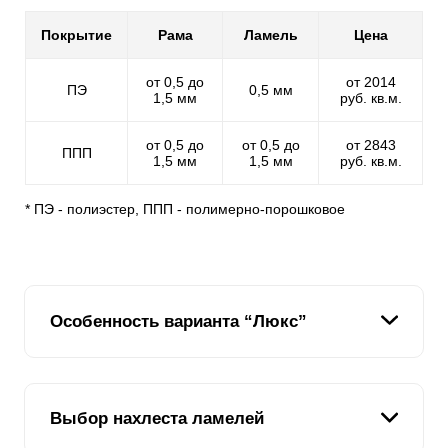
Покрытие
Рама
Ламель
Цена
от 0,5 до
от 2014
ПЭ
0,5 мм
1,5 мм
руб. кв.м.
от 0,5 до
от 0,5 до
от 2843
ППП
1,5 мм
1,5 мм
руб. кв.м.
* ПЭ - полиэстер, ППП - полимерно-порошковое
Особенность варианта “Люкс”
Все заборы жалюзи представляют собой особую
Выбор нахлеста ламелей
конструкцию, похожую на закрытые жалюзи. Данный