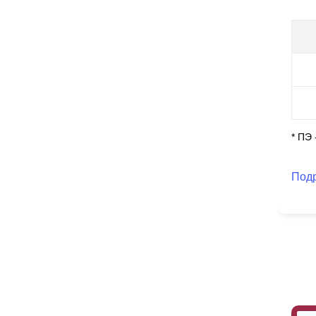
дос
ас
Чт
и 
вы
фа
от
са
* ПЭ
пр
Под