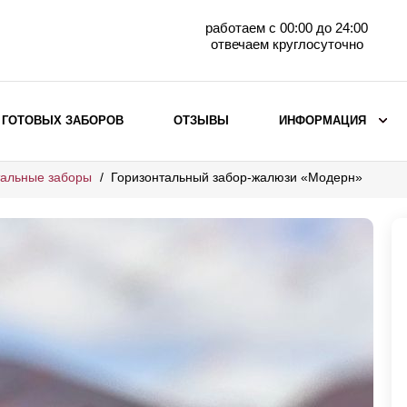
работаем с 00:00 до 24:00
отвечаем круглосуточно
 ГОТОВЫХ ЗАБОРОВ
ОТЗЫВЫ
ИНФОРМАЦИЯ
тальные заборы
Горизонтальный забор-жалюзи «Модерн»
ВЫБОР ПО МАТЕРИАЛУ
Заборы с кирпичными столбами
Заборы из евроштакетника
горизонтального
Металлические заборы для дачи
Забор жалюзи с кирпичными столбами
Металлические заборы
Металлические ограждения