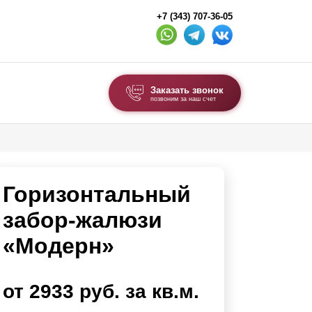
+7 (343) 707-36-05
Заказать звонок
позвоним за наш счет
ВЫБОР ПО ТИПУ
Модульные заборы и ограждения
Горизонтальный
Комбинированные заборы
Секционные заборы
забор-жалюзи
«Модерн»
ВОРОТА И КАЛИТКИ
Ворота откатные
от 2933 руб. за кв.м.
Ворота распашные
Каркасы ворот