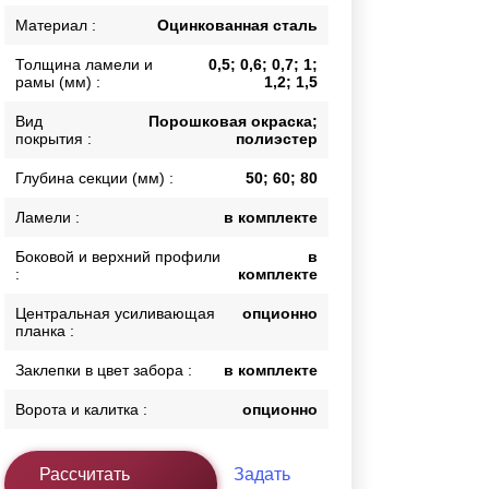
Калитки
Материал :
Оцинкованная сталь
Входные группы
Толщина ламели и
0,5; 0,6; 0,7; 1;
Ворота складные гармошка
рамы (мм) :
1,2; 1,5
Вид
Порошковая окраска;
покрытия :
полиэстер
ВСЕ ДЛЯ ЗАБОРА
Глубина секции (мм) :
50; 60; 80
Панели для забора
Ламели :
в комплекте
Боковой и верхний профили
в
:
комплекте
Центральная усиливающая
опционно
планка :
Заклепки в цвет забора :
в комплекте
Ворота и калитка :
опционно
Рассчитать
Задать