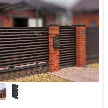
ВЫБОР ПО ХАРАКТЕРИСТИКАМ
Горизонтальные заборы
Высокие заборы
Красивые, дизайнерские заборы
ВЫБОР ПО СПОСОБУ МОНТАЖА
Заборы под ключ
Готовые заборы
Комплекты заборов-лего "сделай сам"
Быстровозводимые заборы