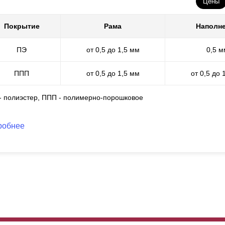
Цены
таточно, как говорится, есть из чего выбрать. Но если вы хотите сд
сортимент расцветок очень скуден.
Покрытие
Рама
Наполн
обы уклонится от подобных проблем, мы решили вопрос радикально
ПЭ
от 0,5 до 1,5 мм
0,5 м
сами реализовываем порошковую окраску заборов. Полимерно-пор
шеперечисленных недостатков. На выбор предлагается любой цвет
ктур. Мы можем наносить это покрытие на сталь произвольный то
ППП
от 0,5 до 1,5 мм
от 0,5 до 
 60 до 100 микрон. Такое дизайнерское решение износостойкое и н
мое главное, что мы сможем использовать весь спектр наших дизай
 - полиэстер, ППП - полимерно-порошковое
оцессе нет никаких ограничений.
робнее