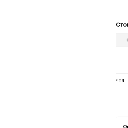
Сто
* ПЭ 
О