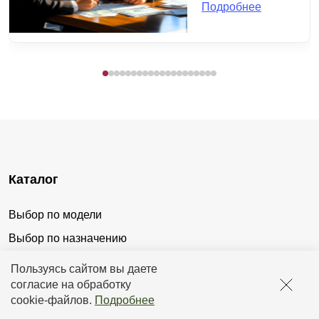
Подробнее
Каталог
Выбор по модели
Выбор по назначению
Выбор по материалу
Пользуясь сайтом вы даете
согласие на обработку
Выбор по характеристикам
cookie-файлов
.
Подробнее
Выбор по способу монтажа